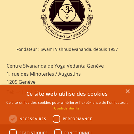
Fondateur : Swami Vishnudevananda, depuis 1957
Centre Sivananda de Yoga Vedanta Genève
1, rue des Minoteries / Augustins
1205 Genève
×
Tel:
+41 022 328 03 28
Ce site web utilise des cookies
E-mail:
geneva@sivananda.net
Ce site utilise des cookies pour améliorer l'expérience de l'utilisateur.
Confidentialité
NÉCESSAIRES
PERFORMANCE
STATISTIQUES
FONCTIONNEL