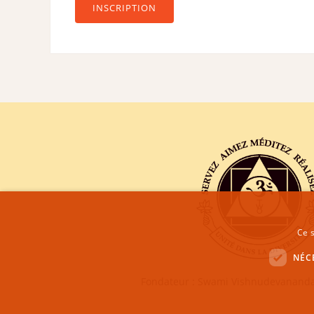
INSCRIPTION
Ce s
NÉC
Fondateur : Swami Vishnudevananda