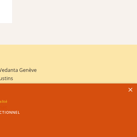
 Vedanta Genève
ustins
×
alité
net
CTIONNEL