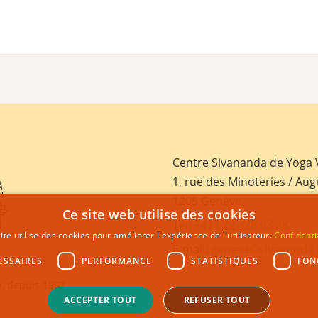
Centre Sivananda de Yoga
1, rue des Minoteries / Aug
1205 Genève
Ce site web utilise des cookies
Tel:
+41 022 328 03 28
ite utilise des cookies pour améliorer l'expérience de l'utilisateur.
Confidenti
E-mail:
geneva@sivananda.
ESSAIRES
PERFORMANCE
STATISTIQUES
FON
, depuis 1957
ACCEPTER TOUT
REFUSER TOUT