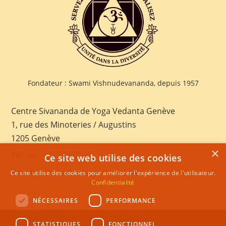
Fondateur : Swami Vishnudevananda, depuis 1957
Centre Sivananda de Yoga Vedanta Genève
1, rue des Minoteries / Augustins
1205 Genève
×
Tel:
+41 022 328 03 28
Ce site web utilise des cookies
E-mail:
geneva@sivananda.net
Ce site utilise des cookies pour améliorer l'expérience de l'utilisateur.
Confidentialité
NÉCESSAIRES
PERFORMANCE
STATISTIQUES
FONCTIONNEL