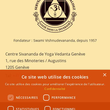
Fondateur : Swami Vishnudevananda, depuis 1957
Centre Sivananda de Yoga Vedanta Genève
1, rue des Minoteries / Augustins
1205 Genève
×
Tel:
+41 022 328 03 28
Ce site web utilise des cookies
E-mail:
geneva@sivananda.net
Ce site utilise des cookies pour améliorer l'expérience de l'utilisateur.
Confidentialité
NÉCESSAIRES
PERFORMANCE
STATISTIQUES
FONCTIONNEL