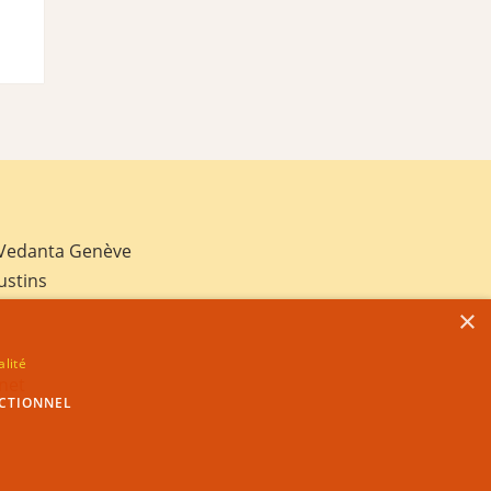
 Vedanta Genève
ustins
×
alité
net
CTIONNEL