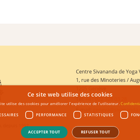
Centre Sivananda de Yoga
1, rue des Minoteries / Aug
1205 Genève
Ce site web utilise des cookies
Tel:
+41 022 328 03 28
ite utilise des cookies pour améliorer l'expérience de l'utilisateur.
Confidenti
E-mail:
geneva@sivananda.
ESSAIRES
PERFORMANCE
STATISTIQUES
FON
, depuis 1957
ACCEPTER TOUT
REFUSER TOUT