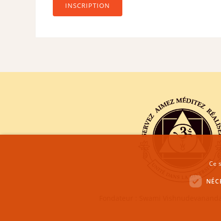
INSCRIPTION
Ce s
NÉC
Fondateur : Swami Vishnudevananda