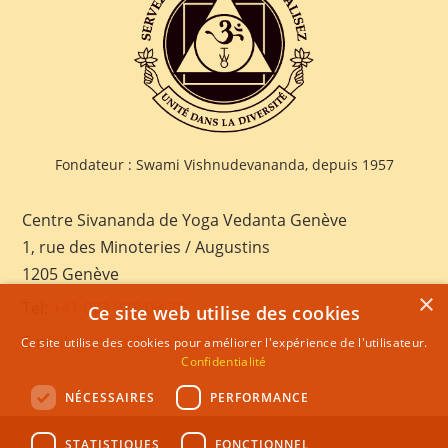
Fondateur : Swami Vishnudevananda, depuis 1957
Centre Sivananda de Yoga Vedanta Genève
1, rue des Minoteries / Augustins
1205 Genève
×
Tel:
+41 022 328 03 28
Ce site web utilise des cookies
E-mail:
geneva@sivananda.net
Ce site utilise des cookies pour améliorer l'expérience de l'utilisateur.
Confidentialité
NÉCESSAIRES
PERFORMANCE
STATISTIQUES
FONCTIONNEL