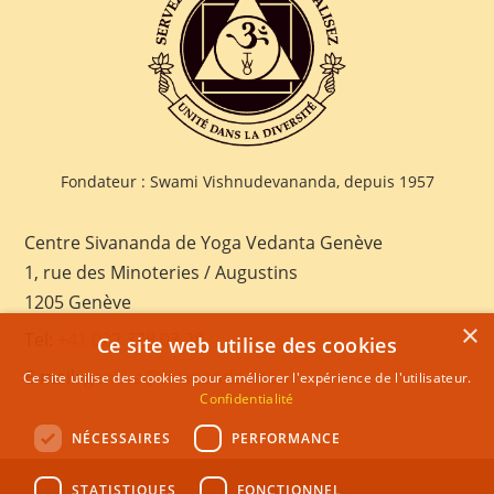
Fondateur : Swami Vishnudevananda, depuis 1957
Centre Sivananda de Yoga Vedanta Genève
1, rue des Minoteries / Augustins
1205 Genève
×
Tel:
+41 022 328 03 28
Ce site web utilise des cookies
E-mail:
geneva@sivananda.net
Ce site utilise des cookies pour améliorer l'expérience de l'utilisateur.
Confidentialité
NÉCESSAIRES
PERFORMANCE
STATISTIQUES
FONCTIONNEL