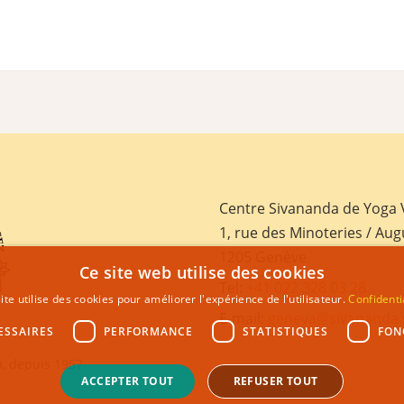
Centre Sivananda de Yoga
1, rue des Minoteries / Aug
1205 Genève
Ce site web utilise des cookies
Tel:
+41 022 328 03 28
ite utilise des cookies pour améliorer l'expérience de l'utilisateur.
Confidenti
E-mail:
geneva@sivananda.
ESSAIRES
PERFORMANCE
STATISTIQUES
FON
, depuis 1957
ACCEPTER TOUT
REFUSER TOUT