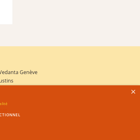
 Vedanta Genève
ustins
×
alité
net
CTIONNEL