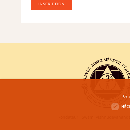
INSCRIPTION
Ce s
NÉC
Fondateur : Swami Vishnudevananda