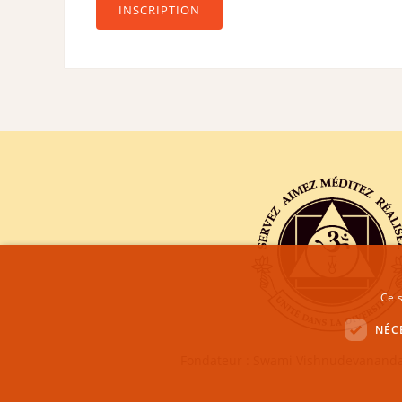
INSCRIPTION
Ce s
NÉC
Fondateur : Swami Vishnudevananda