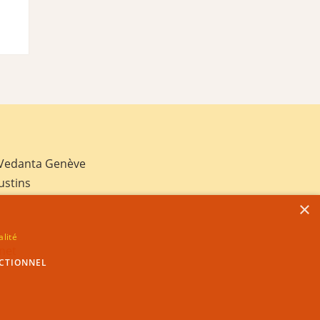
 Vedanta Genève
ustins
×
alité
net
CTIONNEL