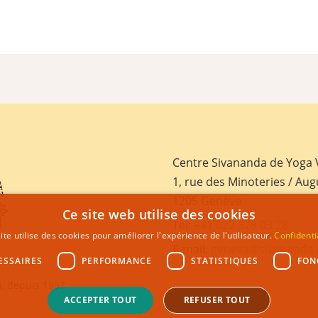
Centre Sivananda de Yoga
1, rue des Minoteries / Aug
1205 Genève
Ce site web utilise des cookies
Tel:
+41 022 328 03 28
ite utilise des cookies pour améliorer l'expérience de l'utilisateur.
Confidenti
E-mail:
geneva@sivananda.
ESSAIRES
PERFORMANCE
STATISTIQUES
FON
, depuis 1957
ACCEPTER TOUT
REFUSER TOUT