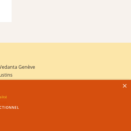
 Vedanta Genève
ustins
×
alité
net
CTIONNEL