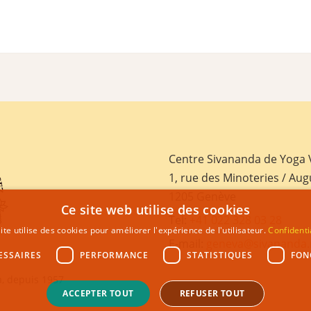
Centre Sivananda de Yoga
1, rue des Minoteries / Aug
1205 Genève
Ce site web utilise des cookies
Tel:
+41 022 328 03 28
ite utilise des cookies pour améliorer l'expérience de l'utilisateur.
Confidenti
E-mail:
geneva@sivananda.
ESSAIRES
PERFORMANCE
STATISTIQUES
FON
, depuis 1957
ACCEPTER TOUT
REFUSER TOUT