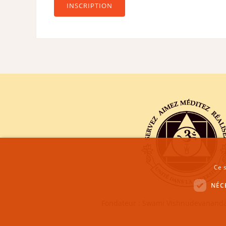
INSCRIPTION
Ce s
NÉC
Fondateur : Swami Vishnudevananda