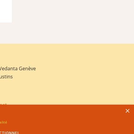
 Vedanta Genève
ustins
net
×
alité
CTIONNEL