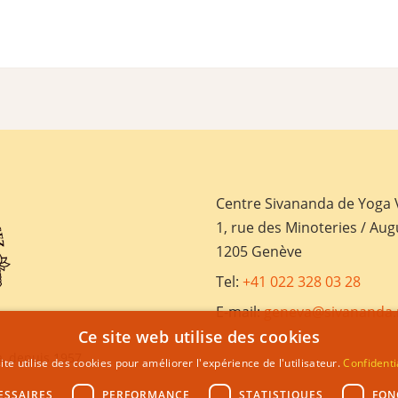
Centre Sivananda de Yoga
1, rue des Minoteries / Aug
1205 Genève
Tel:
+41 022 328 03 28
E-mail:
geneva@sivananda.
Ce site web utilise des cookies
, depuis 1957
ite utilise des cookies pour améliorer l'expérience de l'utilisateur.
Confidenti
ESSAIRES
PERFORMANCE
STATISTIQUES
FON