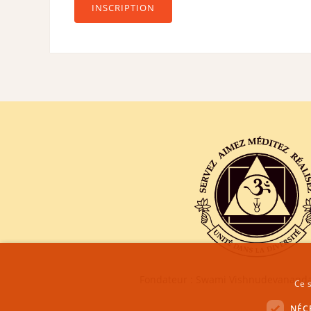
INSCRIPTION
Fondateur : Swami Vishnudevananda
Ce s
NÉC