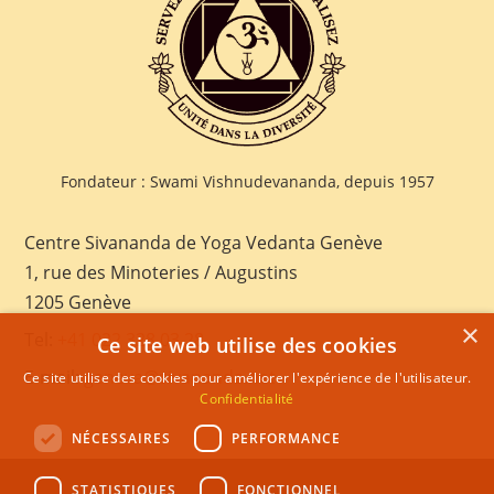
Fondateur : Swami Vishnudevananda, depuis 1957
Centre Sivananda de Yoga Vedanta Genève
1, rue des Minoteries / Augustins
1205 Genève
×
Tel:
+41 022 328 03 28
Ce site web utilise des cookies
E-mail:
geneva@sivananda.net
Ce site utilise des cookies pour améliorer l'expérience de l'utilisateur.
Confidentialité
NÉCESSAIRES
PERFORMANCE
STATISTIQUES
FONCTIONNEL