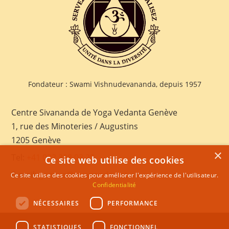
Fondateur : Swami Vishnudevananda, depuis 1957
Centre Sivananda de Yoga Vedanta Genève
1, rue des Minoteries / Augustins
1205 Genève
×
Tel:
+41 022 328 03 28
Ce site web utilise des cookies
E-mail:
geneva@sivananda.net
Ce site utilise des cookies pour améliorer l'expérience de l'utilisateur.
Confidentialité
NÉCESSAIRES
PERFORMANCE
STATISTIQUES
FONCTIONNEL