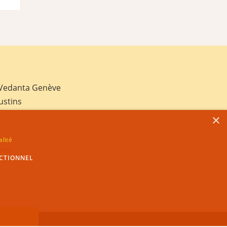
 Vedanta Genève
ustins
×
alité
net
CTIONNEL