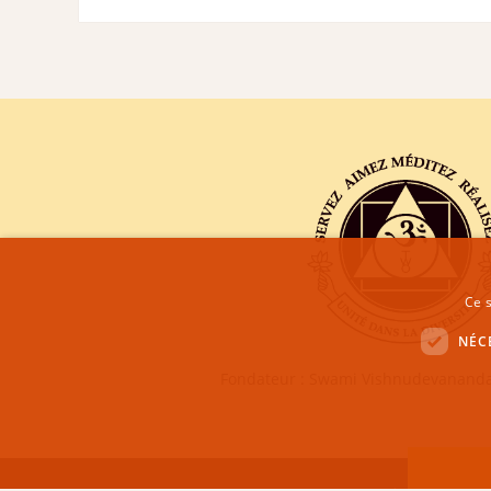
Ce s
NÉC
Fondateur : Swami Vishnudevananda