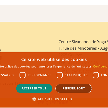
Centre Sivananda de Yoga
1, rue des Minoteries / Aug
1205 Genève
Ce site web utilise des cookies
Tel:
+41 022 328 03 28
ite utilise des cookies pour améliorer l'expérience de l'utilisateur.
Confidenti
E-mail:
geneva@sivananda.
ESSAIRES
PERFORMANCE
STATISTIQUES
FON
, depuis 1957
ACCEPTER TOUT
REFUSER TOUT
AFFICHER LES DÉTAILS
DES QUESTIONS ?