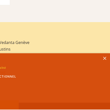
 Vedanta Genève
ustins
×
alité
net
CTIONNEL