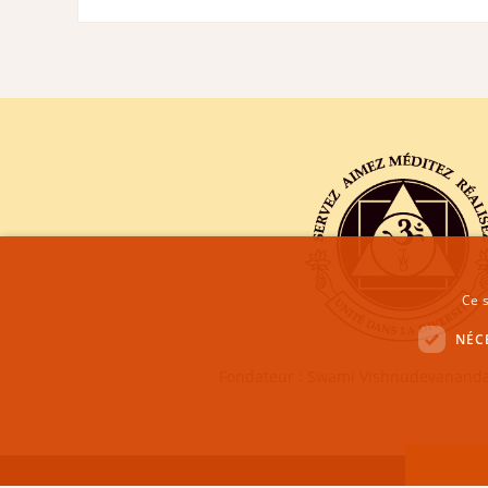
Ce s
NÉC
Fondateur : Swami Vishnudevananda