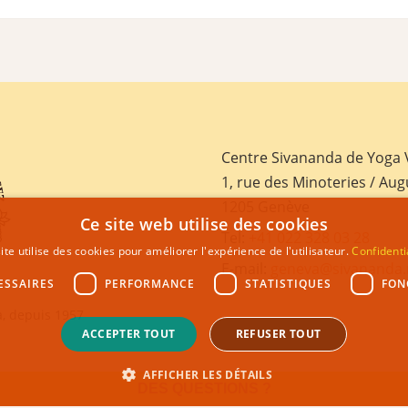
Centre Sivananda de Yoga
1, rue des Minoteries / Aug
1205 Genève
Ce site web utilise des cookies
Tel:
+41 022 328 03 28
ite utilise des cookies pour améliorer l'expérience de l'utilisateur.
Confidenti
E-mail:
geneva@sivananda.
ESSAIRES
PERFORMANCE
STATISTIQUES
FON
, depuis 1957
ACCEPTER TOUT
REFUSER TOUT
AFFICHER LES DÉTAILS
DES QUESTIONS ?