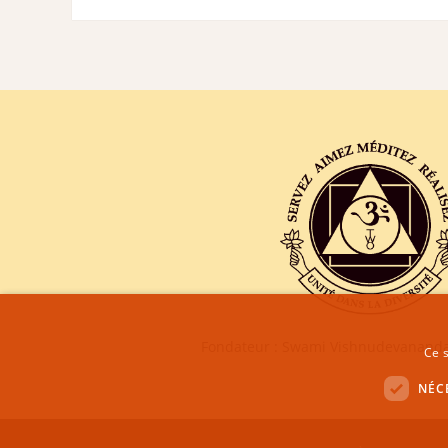
Fondateur : Swami Vishnudevananda
Ce s
NÉC