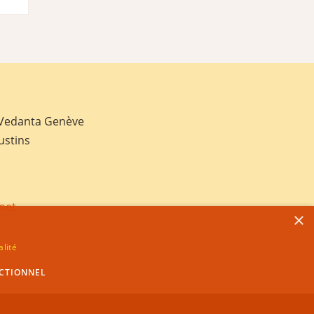
 Vedanta Genève
ustins
net
×
alité
CTIONNEL