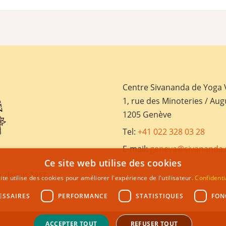
Centre Sivananda de Yoga
1, rue des Minoteries / Aug
1205 Genève
Tel:
+41 022 328 03 28
E-mail:
geneva@sivananda.
Ce site web utilise des cookies
, depuis 1957
ite utilise des cookies pour améliorer l'expérience de l'utilisateur.
Confidenti
ESSAIRES
PERFORMANCE
STATISTIQUES
FON
ACCEPTER TOUT
REFUSER TOUT