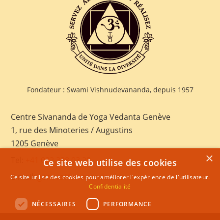
Fondateur : Swami Vishnudevananda, depuis 1957
Centre Sivananda de Yoga Vedanta Genève
1, rue des Minoteries / Augustins
1205 Genève
×
Tel:
+41 022 328 03 28
Ce site web utilise des cookies
E-mail:
geneva@sivananda.net
Ce site utilise des cookies pour améliorer l'expérience de l'utilisateur.
Confidentialité
NÉCESSAIRES
PERFORMANCE