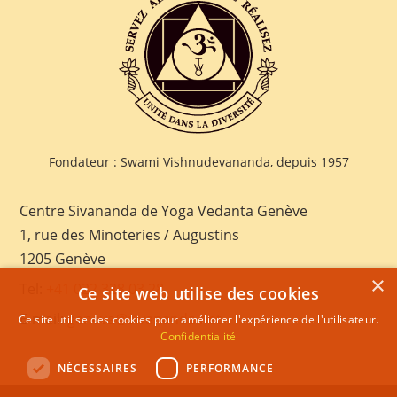
Fondateur : Swami Vishnudevananda, depuis 1957
Centre Sivananda de Yoga Vedanta Genève
1, rue des Minoteries / Augustins
1205 Genève
×
Tel:
+41 022 328 03 28
Ce site web utilise des cookies
E-mail:
geneva@sivananda.net
Ce site utilise des cookies pour améliorer l'expérience de l'utilisateur.
Confidentialité
NÉCESSAIRES
PERFORMANCE