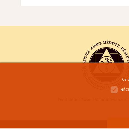
Ce s
NÉC
Fondateur : Swami Vishnudevananda