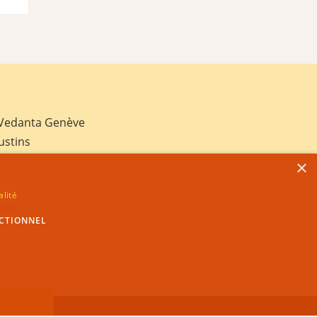
 Vedanta Genève
ustins
×
alité
net
CTIONNEL