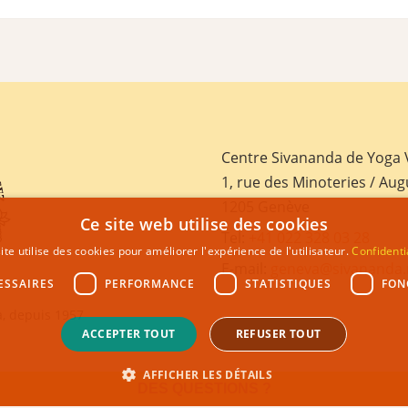
Centre Sivananda de Yoga
1, rue des Minoteries / Aug
1205 Genève
Ce site web utilise des cookies
Tel:
+41 022 328 03 28
ite utilise des cookies pour améliorer l'expérience de l'utilisateur.
Confidenti
E-mail:
geneva@sivananda.
ESSAIRES
PERFORMANCE
STATISTIQUES
FON
, depuis 1957
ACCEPTER TOUT
REFUSER TOUT
AFFICHER LES DÉTAILS
DES QUESTIONS ?