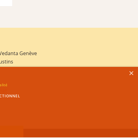
 Vedanta Genève
ustins
×
alité
net
CTIONNEL