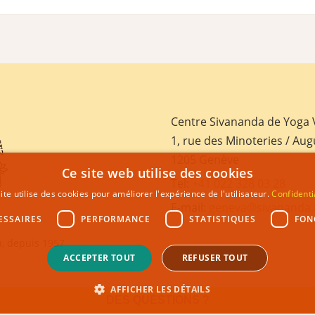
Centre Sivananda de Yoga
1, rue des Minoteries / Aug
1205 Genève
Ce site web utilise des cookies
Tel:
+41 022 328 03 28
ite utilise des cookies pour améliorer l'expérience de l'utilisateur.
Confidenti
E-mail:
geneva@sivananda.
ESSAIRES
PERFORMANCE
STATISTIQUES
FON
, depuis 1957
ACCEPTER TOUT
REFUSER TOUT
AFFICHER LES DÉTAILS
DES QUESTIONS ?