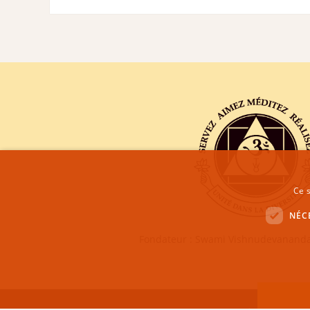
Ce s
NÉC
Fondateur : Swami Vishnudevananda