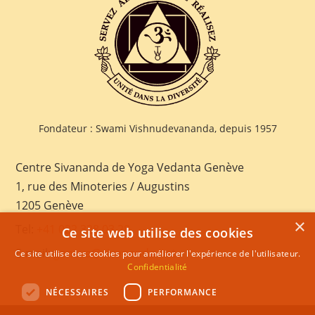
Fondateur : Swami Vishnudevananda, depuis 1957
Centre Sivananda de Yoga Vedanta Genève
1, rue des Minoteries / Augustins
1205 Genève
×
Tel:
+41 022 328 03 28
Ce site web utilise des cookies
E-mail:
geneva@sivananda.net
Ce site utilise des cookies pour améliorer l'expérience de l'utilisateur.
Confidentialité
NÉCESSAIRES
PERFORMANCE