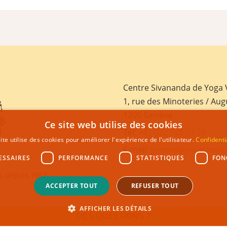
Centre Sivananda de Yoga
1, rue des Minoteries / Aug
1205 Genève
Ce site web utilise des cookies
Tel:
+41 022 328 03 28
ite utilise des cookies pour améliorer l'expérience de l'utilisateur.
Confidenti
E-mail:
geneva@sivananda.
ESSAIRES
PERFORMANCE
STATISTIQUES
FON
, depuis 1957
ACCEPTER TOUT
REFUSER TOUT
AFFICHER LES DÉTAILS
DES QUESTIONS ?