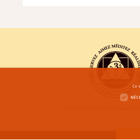
Ce s
NÉC
Fondateur : Swami Vishnudevananda