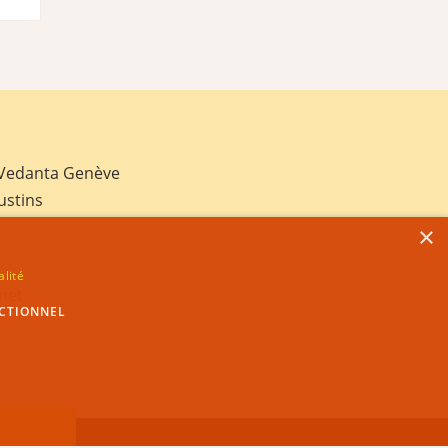
 Vedanta Genève
ustins
×
alité
net
CTIONNEL