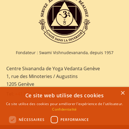
Fondateur : Swami Vishnudevananda, depuis 1957
Centre Sivananda de Yoga Vedanta Genève
1, rue des Minoteries / Augustins
1205 Genève
×
Tel:
+41 022 328 03 28
Ce site web utilise des cookies
E-mail:
geneva@sivananda.net
Ce site utilise des cookies pour améliorer l'expérience de l'utilisateur.
Confidentialité
NÉCESSAIRES
PERFORMANCE