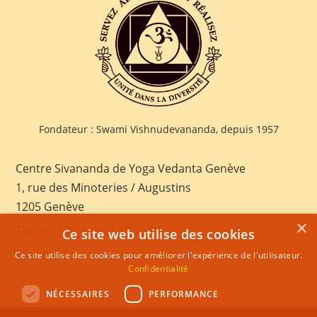
Fondateur : Swami Vishnudevananda, depuis 1957
Centre Sivananda de Yoga Vedanta Genève
1, rue des Minoteries / Augustins
1205 Genève
×
Tel:
+41 022 328 03 28
Ce site web utilise des cookies
E-mail:
geneva@sivananda.net
Ce site utilise des cookies pour améliorer l'expérience de l'utilisateur.
Confidentialité
NÉCESSAIRES
PERFORMANCE