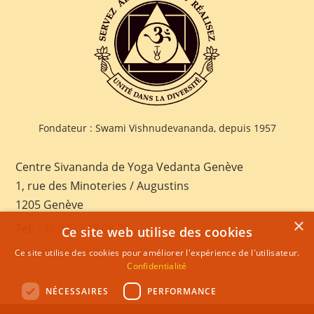
Fondateur : Swami Vishnudevananda, depuis 1957
Centre Sivananda de Yoga Vedanta Genève
1, rue des Minoteries / Augustins
1205 Genève
×
Tel:
+41 022 328 03 28
Ce site web utilise des cookies
E-mail:
geneva@sivananda.net
Ce site utilise des cookies pour améliorer l'expérience de l'utilisateur.
Confidentialité
NÉCESSAIRES
PERFORMANCE