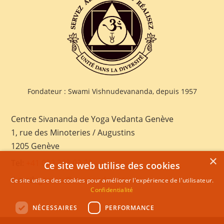
Fondateur : Swami Vishnudevananda, depuis 1957
Centre Sivananda de Yoga Vedanta Genève
1, rue des Minoteries / Augustins
1205 Genève
×
Tel:
+41 022 328 03 28
Ce site web utilise des cookies
E-mail:
geneva@sivananda.net
Ce site utilise des cookies pour améliorer l'expérience de l'utilisateur.
Confidentialité
NÉCESSAIRES
PERFORMANCE