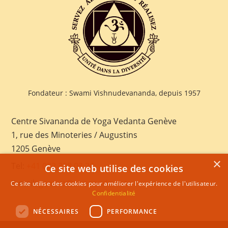
Fondateur : Swami Vishnudevananda, depuis 1957
Centre Sivananda de Yoga Vedanta Genève
1, rue des Minoteries / Augustins
1205 Genève
×
Tel:
+41 022 328 03 28
Ce site web utilise des cookies
E-mail:
geneva@sivananda.net
Ce site utilise des cookies pour améliorer l'expérience de l'utilisateur.
Confidentialité
NÉCESSAIRES
PERFORMANCE