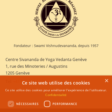
Fondateur : Swami Vishnudevananda, depuis 1957
Centre Sivananda de Yoga Vedanta Genève
1, rue des Minoteries / Augustins
1205 Genève
×
Tel:
+41 022 328 03 28
Ce site web utilise des cookies
E-mail:
geneva@sivananda.net
Ce site utilise des cookies pour améliorer l'expérience de l'utilisateur.
Confidentialité
NÉCESSAIRES
PERFORMANCE