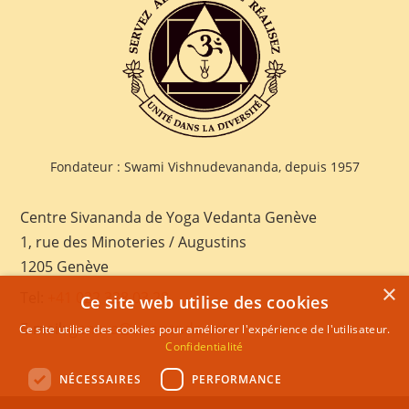
Fondateur : Swami Vishnudevananda, depuis 1957
Centre Sivananda de Yoga Vedanta Genève
1, rue des Minoteries / Augustins
1205 Genève
×
Tel:
+41 022 328 03 28
Ce site web utilise des cookies
E-mail:
geneva@sivananda.net
Ce site utilise des cookies pour améliorer l'expérience de l'utilisateur.
Confidentialité
NÉCESSAIRES
PERFORMANCE