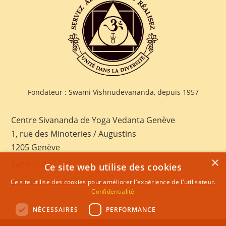
Fondateur : Swami Vishnudevananda, depuis 1957
Centre Sivananda de Yoga Vedanta Genève
1, rue des Minoteries / Augustins
1205 Genève
×
Tel:
+41 022 328 03 28
Ce site web utilise des cookies
E-mail:
geneva@sivananda.net
Ce site utilise des cookies pour améliorer l'expérience de l'utilisateur.
Confidentialité
NÉCESSAIRES
PERFORMANCE