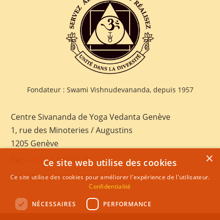
Fondateur : Swami Vishnudevananda, depuis 1957
Centre Sivananda de Yoga Vedanta Genève
1, rue des Minoteries / Augustins
1205 Genève
×
Tel:
+41 022 328 03 28
Ce site web utilise des cookies
E-mail:
geneva@sivananda.net
Ce site utilise des cookies pour améliorer l'expérience de l'utilisateur.
Confidentialité
NÉCESSAIRES
PERFORMANCE