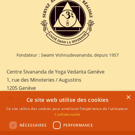
Fondateur : Swami Vishnudevananda, depuis 1957
Centre Sivananda de Yoga Vedanta Genève
1, rue des Minoteries / Augustins
1205 Genève
×
Tel:
+41 022 328 03 28
Ce site web utilise des cookies
E-mail:
geneva@sivananda.net
Ce site utilise des cookies pour améliorer l'expérience de l'utilisateur.
Confidentialité
NÉCESSAIRES
PERFORMANCE