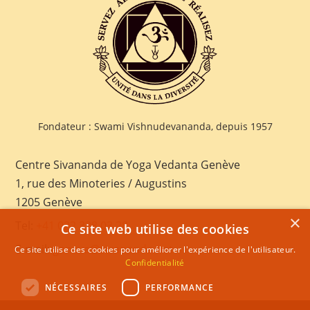
Fondateur : Swami Vishnudevananda, depuis 1957
Centre Sivananda de Yoga Vedanta Genève
1, rue des Minoteries / Augustins
1205 Genève
×
Tel:
+41 022 328 03 28
Ce site web utilise des cookies
E-mail:
geneva@sivananda.net
Ce site utilise des cookies pour améliorer l'expérience de l'utilisateur.
Confidentialité
NÉCESSAIRES
PERFORMANCE