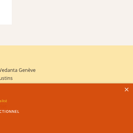
 Vedanta Genève
ustins
×
alité
net
CTIONNEL