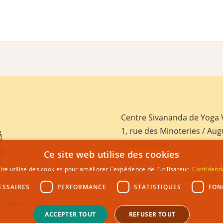
Centre Sivananda de Yoga
1, rue des Minoteries / Aug
1205 Genève
Ce site web utilise des cookies
Tel:
+41 022 328 03 28
ite utilise des cookies pour améliorer l'expérience de l'utilisateur.
Confidenti
E-mail:
geneva@sivananda.
ESSAIRES
PERFORMANCE
STATISTIQUES
FON
, depuis 1957
ACCEPTER TOUT
REFUSER TOUT