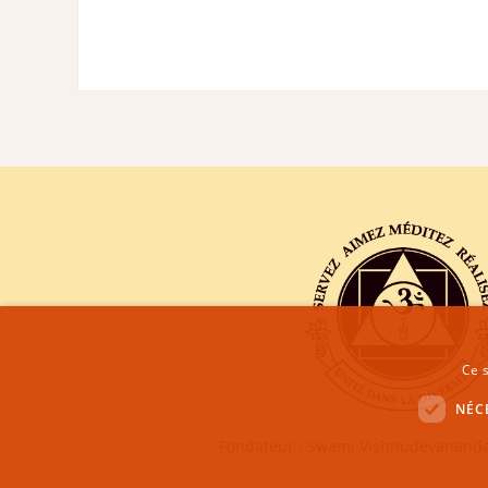
Ce s
NÉC
Fondateur : Swami Vishnudevananda