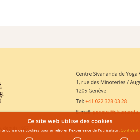
Centre Sivananda de Yoga
1, rue des Minoteries / Aug
1205 Genève
Tel:
+41 022 328 03 28
E-mail:
geneva@sivananda.
Ce site web utilise des cookies
, depuis 1957
ite utilise des cookies pour améliorer l'expérience de l'utilisateur.
Confidenti