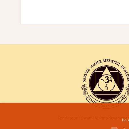
Fondateur : Swami Vishnudevananda
Ce s