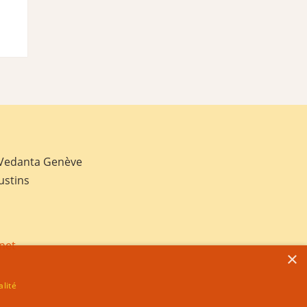
 Vedanta Genève
ustins
net
×
alité