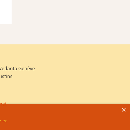
 Vedanta Genève
ustins
net
×
alité