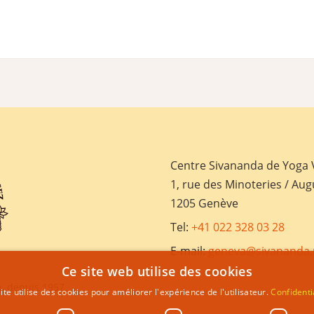
Centre Sivananda de Yoga
1, rue des Minoteries / Aug
1205 Genève
Tel:
+41 022 328 03 28
E-mail:
geneva@sivananda.
Ce site web utilise des cookies
, depuis 1957
ite utilise des cookies pour améliorer l'expérience de l'utilisateur.
Confidenti