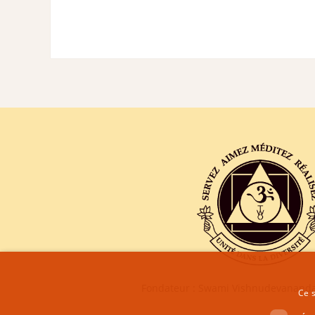
Fondateur : Swami Vishnudevananda
Ce s