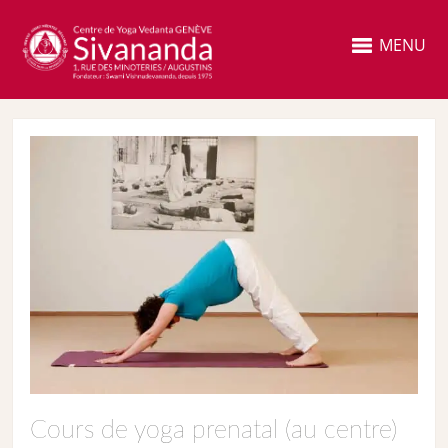
MENU
Cours de yoga prenatal (au centre)