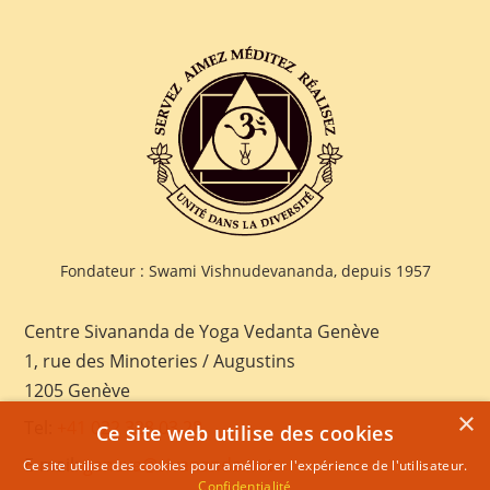
Fondateur : Swami Vishnudevananda, depuis 1957
Centre Sivananda de Yoga Vedanta Genève
1, rue des Minoteries / Augustins
1205 Genève
×
Tel:
+41 022 328 03 28
Ce site web utilise des cookies
E-mail:
geneva@sivananda.net
Ce site utilise des cookies pour améliorer l'expérience de l'utilisateur.
Confidentialité