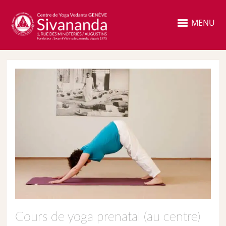
MENU
Cours de yoga prenatal (au centre)