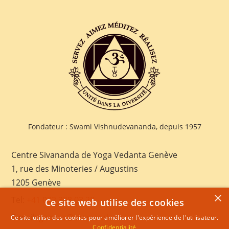
Fondateur : Swami Vishnudevananda, depuis 1957
Centre Sivananda de Yoga Vedanta Genève
1, rue des Minoteries / Augustins
1205 Genève
×
Tel:
+41 022 328 03 28
Ce site web utilise des cookies
E-mail:
geneva@sivananda.net
Ce site utilise des cookies pour améliorer l'expérience de l'utilisateur.
Confidentialité