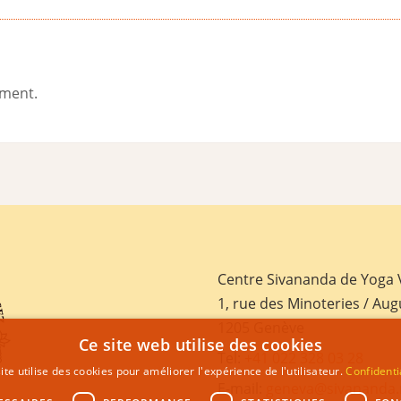
ement.
Centre Sivananda de Yoga
1, rue des Minoteries / Aug
1205 Genève
Ce site web utilise des cookies
Tel:
+41 022 328 03 28
ite utilise des cookies pour améliorer l'expérience de l'utilisateur.
Confidenti
E-mail:
geneva@sivananda.