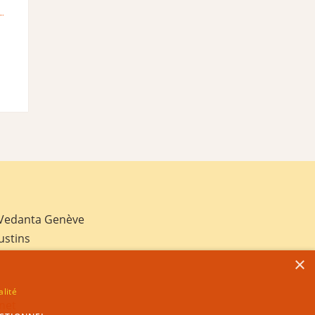
 Vedanta Genève
ustins
×
alité
net