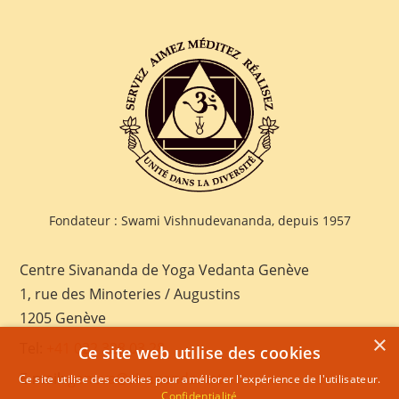
Fondateur : Swami Vishnudevananda, depuis 1957
Centre Sivananda de Yoga Vedanta Genève
1, rue des Minoteries / Augustins
1205 Genève
×
Tel:
+41 022 328 03 28
Ce site web utilise des cookies
E-mail:
geneva@sivananda.net
Ce site utilise des cookies pour améliorer l'expérience de l'utilisateur.
Confidentialité