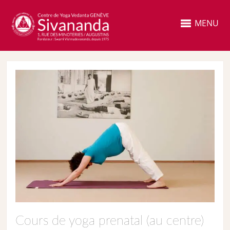
MENU
Cours de yoga prenatal (au centre)