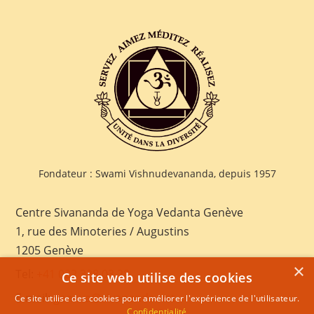
Fondateur : Swami Vishnudevananda, depuis 1957
Centre Sivananda de Yoga Vedanta Genève
1, rue des Minoteries / Augustins
1205 Genève
×
Tel:
+41 022 328 03 28
Ce site web utilise des cookies
E-mail:
geneva@sivananda.net
Ce site utilise des cookies pour améliorer l'expérience de l'utilisateur.
Confidentialité