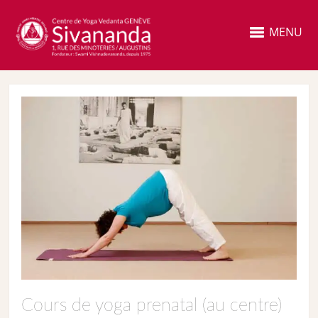
MENU
Cours de yoga prenatal (au centre)