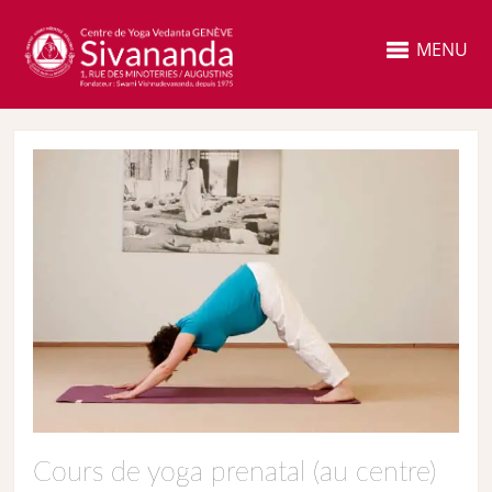
MENU
Cours de yoga prenatal (au centre)