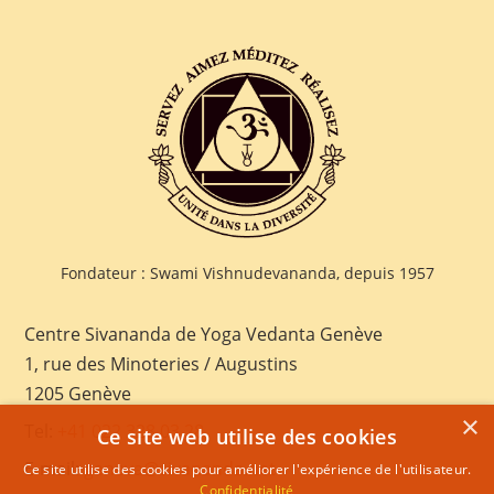
Fondateur : Swami Vishnudevananda, depuis 1957
Centre Sivananda de Yoga Vedanta Genève
1, rue des Minoteries / Augustins
1205 Genève
×
Tel:
+41 022 328 03 28
Ce site web utilise des cookies
E-mail:
geneva@sivananda.net
Ce site utilise des cookies pour améliorer l'expérience de l'utilisateur.
Confidentialité