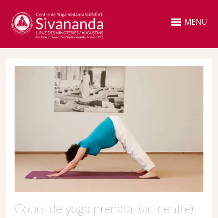
MENU
Cours de yoga prenatal (au centre)