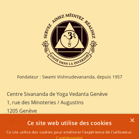
Fondateur : Swami Vishnudevananda, depuis 1957
Centre Sivananda de Yoga Vedanta Genève
1, rue des Minoteries / Augustins
1205 Genève
×
Tel:
+41 022 328 03 28
Ce site web utilise des cookies
E-mail:
geneva@sivananda.net
Ce site utilise des cookies pour améliorer l'expérience de l'utilisateur.
Confidentialité