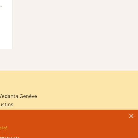
 Vedanta Genève
ustins
×
alité
net