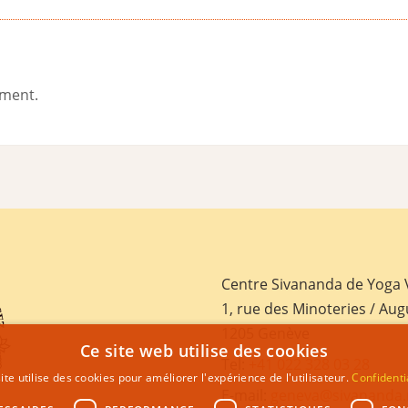
ement.
Centre Sivananda de Yoga
1, rue des Minoteries / Aug
1205 Genève
Ce site web utilise des cookies
Tel:
+41 022 328 03 28
ite utilise des cookies pour améliorer l'expérience de l'utilisateur.
Confidenti
E-mail:
geneva@sivananda.