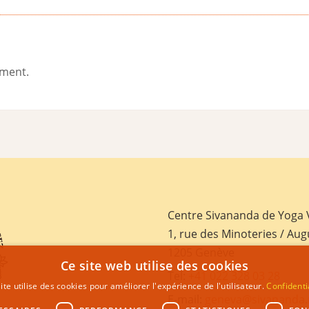
ement.
Centre Sivananda de Yoga
1, rue des Minoteries / Aug
1205 Genève
Ce site web utilise des cookies
Tel:
+41 022 328 03 28
ite utilise des cookies pour améliorer l'expérience de l'utilisateur.
Confidenti
E-mail:
geneva@sivananda.