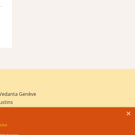
 Vedanta Genève
ustins
×
alité
net