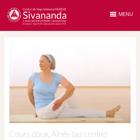
MENU
Cours doux, Aînés (au centre)