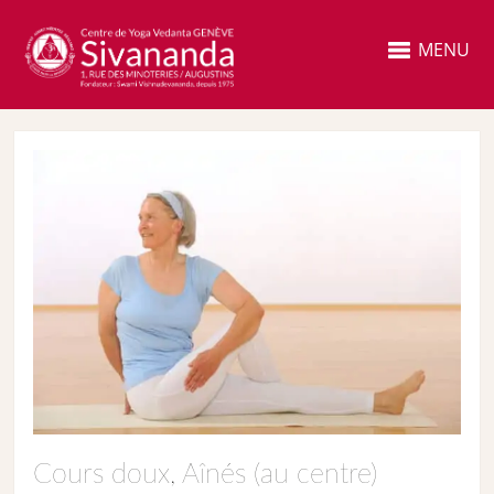
MENU
Cours doux, Aînés (au centre)