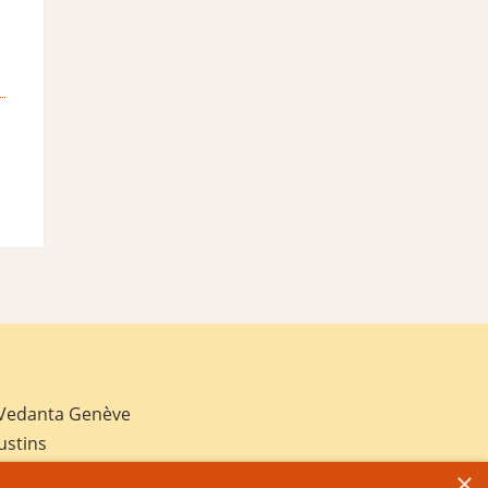
 Vedanta Genève
ustins
×