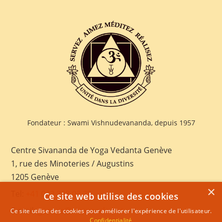
Fondateur : Swami Vishnudevananda, depuis 1957
Centre Sivananda de Yoga Vedanta Genève
1, rue des Minoteries / Augustins
1205 Genève
×
Tel:
+41 022 328 03 28
Ce site web utilise des cookies
E-mail:
geneva@sivananda.net
Ce site utilise des cookies pour améliorer l'expérience de l'utilisateur.
Confidentialité