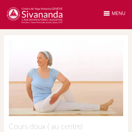
MENU
Cours doux ( au centre)